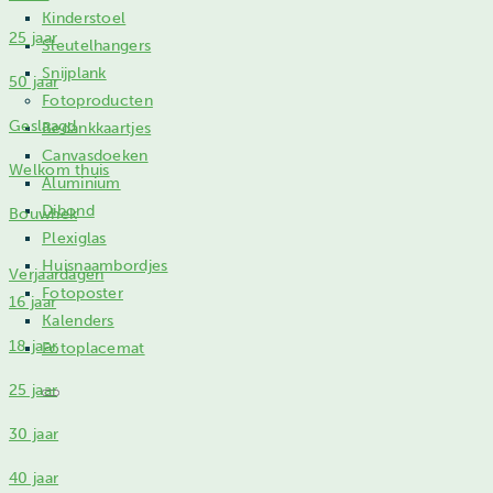
Kinderstoel
25 jaar
Sleutelhangers
Snijplank
50 jaar
Fotoproducten
Geslaagd
Bedankkaartjes
Canvasdoeken
Welkom thuis
Aluminium
Dibond
Bouwhek
Plexiglas
Huisnaambordjes
Verjaardagen
Fotoposter
16 jaar
Kalenders
18 jaar
Fotoplacemat
25 jaar
30 jaar
40 jaar