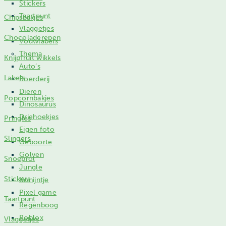
Stickers
Taartpunt
Chipsbakjes
Vlaggetjes
Chocoladerepen
Vouwlabels
Thema
Knijpfruit wikkels
Auto’s
Labels
Boerderij
Dieren
Popcornbakjes
Dinosaurus
Driehoekjes
Pringles
Eigen foto
Slingers
Geboorte
Golven
Snoeprol
Jungle
Stickers
Konijntje
Pixel game
Taartpunt
Regenboog
Roblox
Vlaggetjes