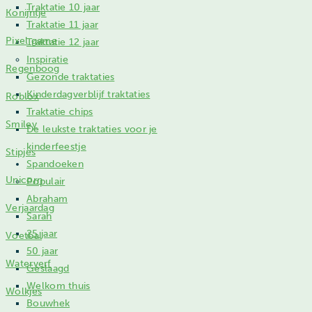
Traktatie 10 jaar
Konijntje
Traktatie 11 jaar
Pixel game
Traktatie 12 jaar
Inspiratie
Regenboog
Gezonde traktaties
Kinderdagverblijf traktaties
Roblox
Traktatie chips
Smiley
De leukste traktaties voor je
kinderfeestje
Stipjes
Spandoeken
Unicorn
Populair
Abraham
Verjaardag
Sarah
25 jaar
Voetbal
50 jaar
Waterverf
Geslaagd
Welkom thuis
Wolkjes
Bouwhek