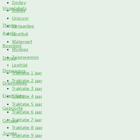
Smiley
Vouwlabels
Stipjes
Unicorn
Thema
Verjaardag
Auto’s
Voetbal
Waterverf
Boerderij
Wolkjes
Zeemeermin
Dieren
Leeftijd
Dinosaurus
Traktatie 1 jaar
Traktatie 2 jaar
Driehoekjes
Traktatie 3 jaar
Eigen foto
Traktatie 4 jaar
Traktatie 5 jaar
Geboorte
Traktatie 6 jaar
Traktatie 7 jaar
Golven
Traktatie 8 jaar
Jungle
Traktatie 9 jaar