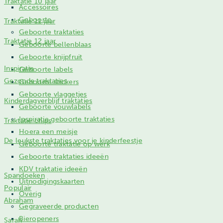
Traktatie 10 jaar
Accessoires
Geboorte
Traktatie 11 jaar
Geboorte traktaties
Traktatie 12 jaar
Geboorte bellenblaas
Geboorte knijpfruit
Inspiratie
Geboorte labels
Gezonde traktaties
Geboorte stickers
Geboorte vlaggetjes
Kinderdagverblijf traktaties
Geboorte vouwlabels
Inspiratie geboorte traktaties
Traktatie chips
Hoera een meisje
De leukste traktaties voor je kinderfeestje
Geboorte traktatie op werk
Geboorte traktaties ideeën
KDV traktatie ideeën
Spandoeken
Uitnodigingskaarten
Populair
Overig
Abraham
Gegraveerde producten
Bieropeners
Sarah