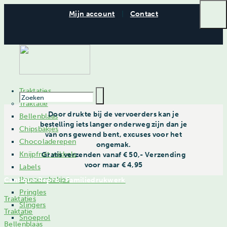
Mijn account
|
Contact
Traktaties
Traktatie
Door drukte bij de vervoerders kan je
Bellenblaas
bestelling iets langer onderweg zijn dan je
Chipsbakjes
van ons gewend bent, excuses voor het
Chocoladerepen
ongemak.
Knijpfruit wikkels
Gratis verzenden vanaf € 50,- Verzending
voor maar € 4,95
Labels
Popcornbakjes
Cantique Repro - Familiedrukwerk
Pringles
Traktaties
Slingers
Traktatie
Snoeprol
Bellenblaas