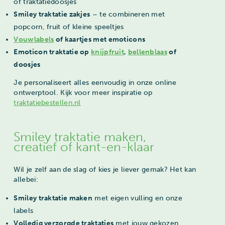
of traktatiedoosjes
Smiley traktatie zakjes
– te combineren met
popcorn, fruit of kleine speeltjes
Vouwlabels
of kaartjes met emoticons
Emoticon traktatie op
knijpfruit
,
bellenblaas
of
doosjes
Je personaliseert alles eenvoudig in onze online
ontwerptool. Kijk voor meer inspiratie op
traktatiebestellen.nl
Smiley traktatie maken,
creatief of kant-en-klaar
Wil je zelf aan de slag of kies je liever gemak? Het kan
allebei:
Smiley traktatie maken
met eigen vulling en onze
labels
Volledig verzorgde traktaties
met jouw gekozen