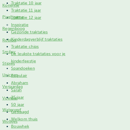
Traktatie 10 jaar
Konijntje
Traktatie 11 jaar
Pixel game
Traktatie 12 jaar
Inspiratie
Regenboog
Gezonde traktaties
Kinderdagverblijf traktaties
Roblox
Traktatie chips
Smiley
De leukste traktaties voor je
kinderfeestje
Stipjes
Spandoeken
Unicorn
Populair
Abraham
Verjaardag
Sarah
25 jaar
Voetbal
50 jaar
Waterverf
Geslaagd
Welkom thuis
Wolkjes
Bouwhek