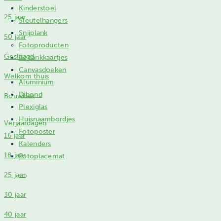
Kinderstoel
25 jaar
Sleutelhangers
Snijplank
50 jaar
Fotoproducten
Geslaagd
Bedankkaartjes
Canvasdoeken
Welkom thuis
Aluminium
Dibond
Bouwhek
Plexiglas
Huisnaambordjes
Verjaardagen
Fotoposter
16 jaar
Kalenders
18 jaar
Fotoplacemat
25 jaar
30 jaar
40 jaar