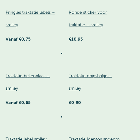
Pringles traktatie labels –
Ronde sticker voor
smiley
traktatie – smiley
Vanaf
€
0,75
€
10,95
Traktatie bellenblaas –
Traktatie chipsbakje –
smiley
smiley
Vanaf
€
0,65
€
0,90
Traktatie label smiley
Traktatie Mentos snoeprol