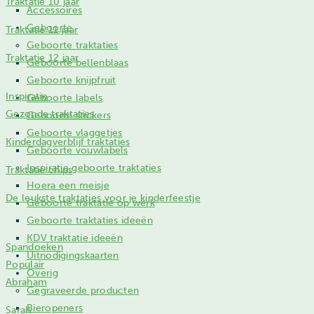
Traktatie 10 jaar
Accessoires
Geboorte
Traktatie 11 jaar
Geboorte traktaties
Traktatie 12 jaar
Geboorte bellenblaas
Geboorte knijpfruit
Inspiratie
Geboorte labels
Gezonde traktaties
Geboorte stickers
Geboorte vlaggetjes
Kinderdagverblijf traktaties
Geboorte vouwlabels
Inspiratie geboorte traktaties
Traktatie chips
Hoera een meisje
De leukste traktaties voor je kinderfeestje
Geboorte traktatie op werk
Geboorte traktaties ideeën
KDV traktatie ideeën
Spandoeken
Uitnodigingskaarten
Populair
Overig
Abraham
Gegraveerde producten
Bieropeners
Sarah