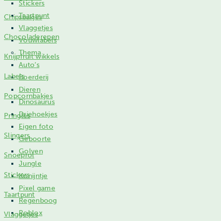
Stickers
Taartpunt
Chipsbakjes
Vlaggetjes
Chocoladerepen
Vouwlabels
Thema
Knijpfruit wikkels
Auto’s
Labels
Boerderij
Dieren
Popcornbakjes
Dinosaurus
Driehoekjes
Pringles
Eigen foto
Slingers
Geboorte
Golven
Snoeprol
Jungle
Stickers
Konijntje
Pixel game
Taartpunt
Regenboog
Roblox
Vlaggetjes