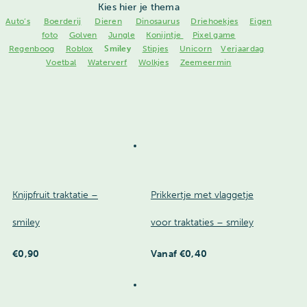
Kies hier je thema
Auto’s
Boerderij
Dieren
Dinosaurus
Driehoekjes
Eigen
foto
Golven
Jungle
Konijntje
Pixel game
Regenboog
Roblox
Smiley
Stipjes
Unicorn
Verjaardag
Voetbal
Waterverf
Wolkjes
Zeemeermin
Knijpfruit traktatie –
Prikkertje met vlaggetje
smiley
voor traktaties – smiley
€
0,90
Vanaf
€
0,40