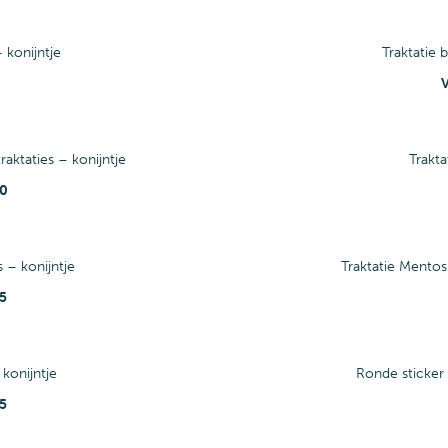
– konijntje
Traktatie b
raktaties – konijntje
Trakta
40
s – konijntje
Traktatie Mentos
5
 konijntje
Ronde sticker 
5