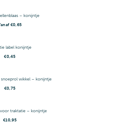
ellenblaas – konijntje
Vanaf
€
0,65
tie label konijntje
€
0,45
 snoeprol wikkel – konijntje
€
0,75
voor traktatie – konijntje
€
10,95