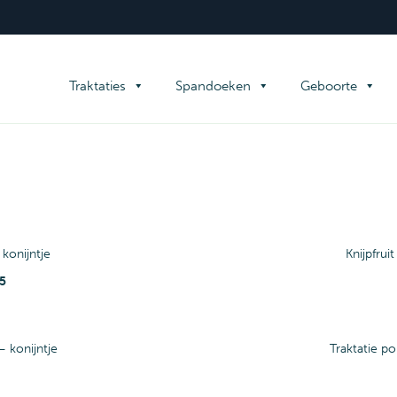
tnodigingskaarten
Overig
TIQUE REPRO - FAMILIEDRUK
Familiedrukwerk
Traktaties
Spandoeken
Geboorte
 konijntje
Knijpfruit
5
– konijntje
Traktatie p