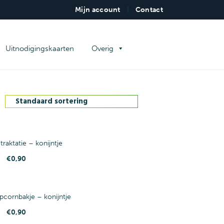
Mijn account
|
Contact
WERK
Uitnodigingskaarten
Overig
 traktatie – konijntje
€
0,90
opcornbakje – konijntje
€
0,90