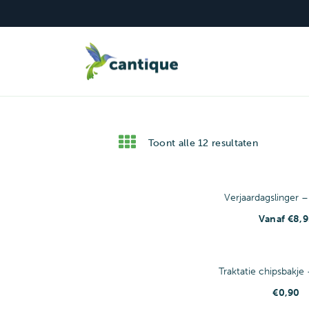
Traktaties
Spandoeken
Geboorte
Ui
CAN
Toont alle 12 resultaten
Verjaardagslinger –
Vanaf
€
8,9
Traktatie chipsbakje 
€
0,90