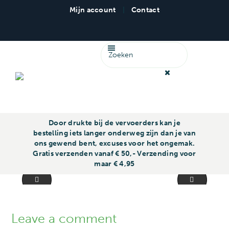
Mijn account
|
Contact
Cantique Repro - Familiedrukwerk
Door drukte bij de vervoerders kan je
bestelling iets langer onderweg zijn dan je van
ons gewend bent, excuses voor het ongemak.
Gratis verzenden vanaf € 50,- Verzending voor
maar € 4,95
Knijpfruit KF030-jumbo
Vlagget
Leave a comment