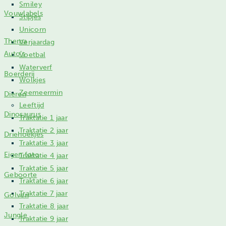
Smiley
Vouwlabels
Stipjes
Unicorn
Thema
Verjaardag
Auto’s
Voetbal
Waterverf
Boerderij
Wolkjes
Zeemeermin
Dieren
Leeftijd
Dinosaurus
Traktatie 1 jaar
Traktatie 2 jaar
Driehoekjes
Traktatie 3 jaar
Eigen foto
Traktatie 4 jaar
Traktatie 5 jaar
Geboorte
Traktatie 6 jaar
Traktatie 7 jaar
Golven
Traktatie 8 jaar
Jungle
Traktatie 9 jaar