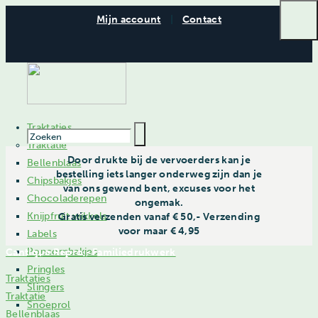
Mijn account
|
Contact
Traktaties
Traktatie
Door drukte bij de vervoerders kan je
Bellenblaas
bestelling iets langer onderweg zijn dan je
Chipsbakjes
van ons gewend bent, excuses voor het
Chocoladerepen
ongemak.
Knijpfruit wikkels
Gratis verzenden vanaf € 50,- Verzending
voor maar € 4,95
Labels
Popcornbakjes
Cantique Repro - Familiedrukwerk
Pringles
Traktaties
Slingers
Traktatie
Snoeprol
Bellenblaas