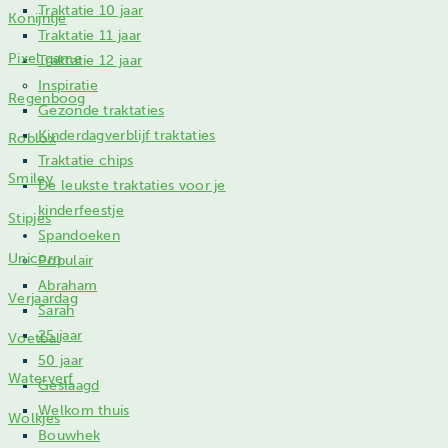
Traktatie 10 jaar
Konijntje
Traktatie 11 jaar
Pixel game
Traktatie 12 jaar
Inspiratie
Regenboog
Gezonde traktaties
Kinderdagverblijf traktaties
Roblox
Traktatie chips
Smiley
De leukste traktaties voor je
kinderfeestje
Stipjes
Spandoeken
Unicorn
Populair
Abraham
Verjaardag
Sarah
25 jaar
Voetbal
50 jaar
Waterverf
Geslaagd
Welkom thuis
Wolkjes
Bouwhek