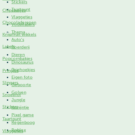
Stickers
Taartpunt
Chipsbakjes
Vlaggetjes
Chocoladerepen
Vouwlabels
Thema
Knijpfruit wikkels
Auto’s
Labels
Boerderij
Dieren
Popcornbakjes
Dinosaurus
Driehoekjes
Pringles
Eigen foto
Slingers
Geboorte
Golven
Snoeprol
Jungle
Stickers
Konijntje
Pixel game
Taartpunt
Regenboog
Roblox
Vlaggetjes