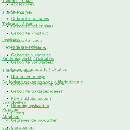
Traktatie 10 jaar
Accessoires
Geboorte
Traktatie 11 jaar
Geboorte traktaties
Traktatie 12 jaar
Geboorte bellenblaas
Geboorte knijpfruit
Inspiratie
Geboorte labels
Gezonde traktaties
Geboorte stickers
Geboorte vlaggetjes
Kinderdagverblijf traktaties
Geboorte vouwlabels
Inspiratie geboorte traktaties
Traktatie chips
Hoera een meisje
De leukste traktaties voor je kinderfeestje
Geboorte traktatie op werk
Geboorte traktaties ideeën
KDV traktatie ideeën
Spandoeken
Uitnodigingskaarten
Populair
Overig
Abraham
Gegraveerde producten
Bieropeners
Sarah