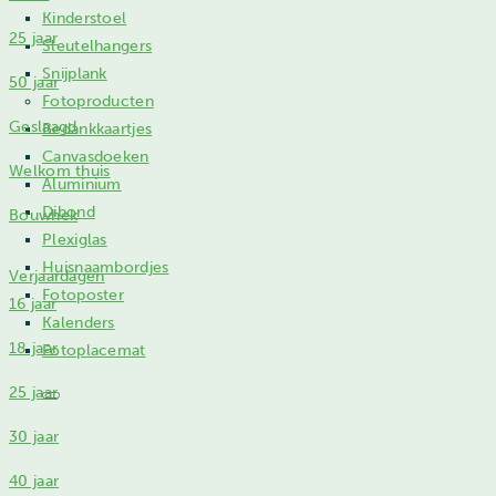
Kinderstoel
25 jaar
Sleutelhangers
Snijplank
50 jaar
Fotoproducten
Geslaagd
Bedankkaartjes
Canvasdoeken
Welkom thuis
Aluminium
Dibond
Bouwhek
Plexiglas
Huisnaambordjes
Verjaardagen
Fotoposter
16 jaar
Kalenders
18 jaar
Fotoplacemat
25 jaar
30 jaar
40 jaar