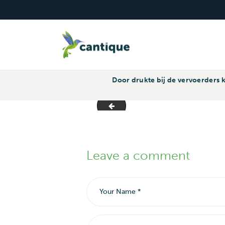
Traktaties
Spandoeken
Geboorte
Ui
CAN
Door drukte bij de vervoerders k
foto's slider2
Leave a comment