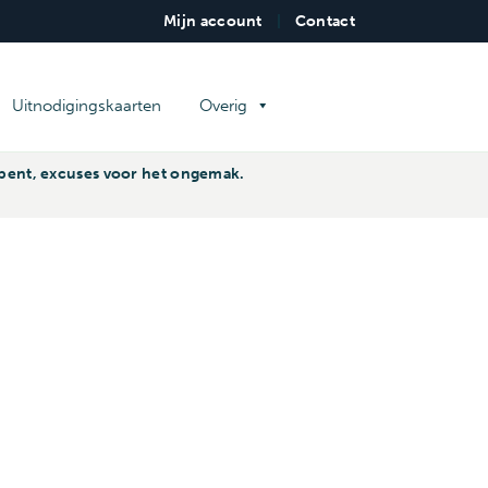
Mijn account
|
Contact
WERK
Uitnodigingskaarten
Overig
d bent, excuses voor het ongemak.