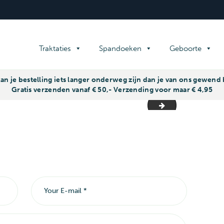
tnodigingskaarten
Overig
TIQUE REPRO - FAMILIEDRUK
Familiedrukwerk
Traktaties
Spandoeken
Geboorte
an je bestelling iets langer onderweg zijn dan je van ons gewen
Gratis verzenden vanaf € 50,- Verzending voor maar € 4,95
foto's slider4