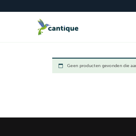
Traktaties
Spandoeken
Geboorte
Ui
CAN
Geen producten gevonden die aan 