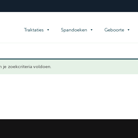
tnodigingskaarten
Overig
TIQUE REPRO - FAMILIEDRUK
Familiedrukwerk
Traktaties
Spandoeken
Geboorte
je zoekcriteria voldoen.